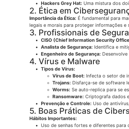
Hackers Grey Hat:
Uma mistura dos dois
2. Ética em Ciberseguran
Importância da Ética:
É fundamental para mant
legais e morais para proteger informações e 
3. Profissionais de Segur
CISO (Chief Information Security Office
Analista de Segurança:
Identifica e mit
Engenheiro de Segurança:
Desenvolve 
4. Vírus e Malware
Tipos de Vírus:
Vírus de Boot:
Infecta o setor de in
Trojans:
Disfarça-se de software l
Worms:
Se auto-replica para se es
Ransomware:
Criptografa dados e
Prevenção e Controle:
Uso de antivírus,
5. Boas Práticas de Cibe
Hábitos Importantes:
Uso de senhas fortes e diferentes para 