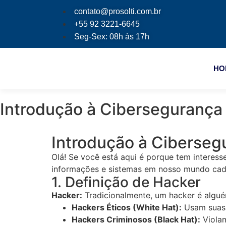
contato@prosolti.com.br
+55 92 3221-6645
Seg-Sex: 08h às 17h
HO
Introdução à Cibersegurança
Introdução à Ciberseg
Olá! Se você está aqui é porque tem interes
informações e sistemas em nosso mundo cada
1. Definição de Hacker
Hacker:
Tradicionalmente, um hacker é algué
Hackers Éticos (White Hat):
Usam suas 
Hackers Criminosos (Black Hat):
Violam