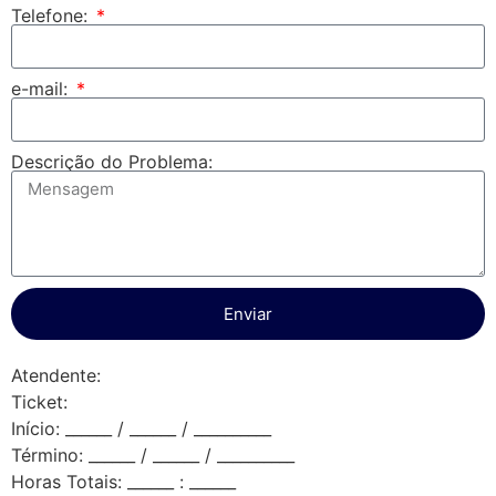
Telefone:
e-mail:
Descrição do Problema:
Enviar
Atendente:
Ticket:
Início: ______ / ______ / __________
Término: ______ / ______ / __________
Horas Totais: ______ : ______