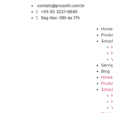
contato@prosolti.com.br
+55 92 3221-6645
Seg-Sex: 08h às 17h
Home
Produ
Soluç
Servi
Blog
Home
Produ
Soluç